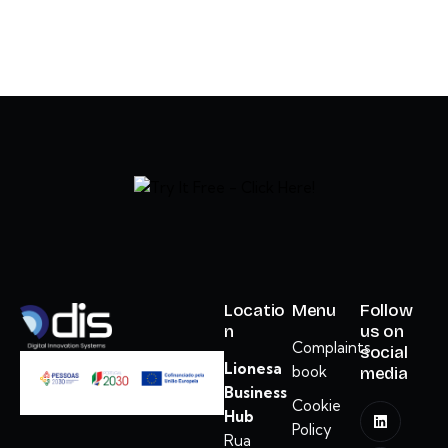
Locatio
Menu
Follow
n
us on
Complaints
social
Lionesa
book
media
Business
Cookie
Hub
Policy
Rua