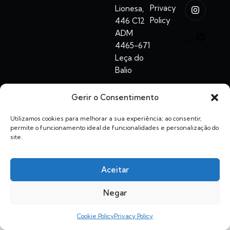
Privacy
Lionesa,
Policy
446 C12
ADM
4465-671
Leça do
Balio
hello@dis.com.pt
Gerir o Consentimento
Utilizamos cookies para melhorar a sua experiência; ao consentir,
permite o funcionamento ideal de funcionalidades e personalização do
site.
© 2026. All rights reserved. DIS – Digital Innovation
Systems, LDA
Aceitar
Negar
Cookie Policy
Privacy Policy