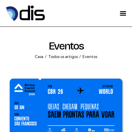
Home
Sobre Nós
Eventos
Projetos
Casa
Todos os artigos
Eventos
Eventos
Blog
Contactos
Português