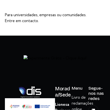
Para universidades, empresas ou comunidades.
Entre em contacto.
Morad
Menu
Segue-
nos nas
a/Sede
Livro de
redes
reclamações
Lionesa
online