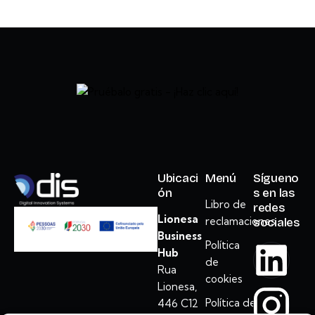
Ubicaci
Menú
Sígueno
ón
s en las
Libro de
redes
Lionesa
reclamaciones
sociales
Business
Política
Hub
de
Rua
cookies
Lionesa,
Política de
446 C12