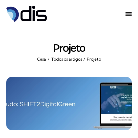
Home
Sobre Nós
Projeto
Projetos
Casa
Todos os artigos
Projeto
Eventos
Blog
Contactos
Português