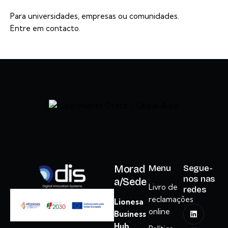
Para universidades, empresas ou comunidades.
Entre em contacto.
Morad
Menu
Segue-
nos nas
a/Sede
Livro de
redes
reclamações
Lionesa
online
Business
Hub