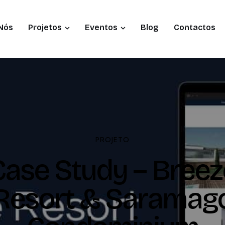
Nós
Projetos
Eventos
Blog
Contactos
PROJETO
Case Study – Breez
Resort & Saramag