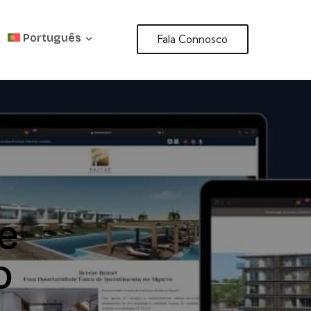
Português
Fala Connosco
e
o